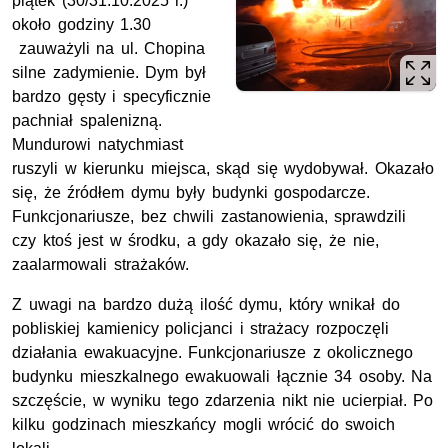
piątek (30/31.10.2025 r.)
około godziny 1.30
zauważyli na ul. Chopina
silne zadymienie. Dym był
bardzo gęsty i specyficznie
pachniał spalenizną.
Mundurowi natychmiast
ruszyli w kierunku miejsca, skąd się wydobywał. Okazało
się, że źródłem dymu były budynki gospodarcze.
Funkcjonariusze, bez chwili zastanowienia, sprawdzili
czy ktoś jest w środku, a gdy okazało się, że nie,
zaalarmowali strażaków.
Z uwagi na bardzo dużą ilość dymu, który wnikał do
pobliskiej kamienicy policjanci i strażacy rozpoczęli
działania ewakuacyjne. Funkcjonariusze z okolicznego
budynku mieszkalnego ewakuowali łącznie 34 osoby. Na
szczęście, w wyniku tego zdarzenia nikt nie ucierpiał. Po
kilku godzinach mieszkańcy mogli wrócić do swoich